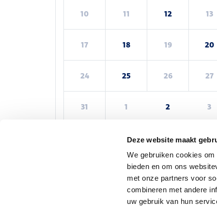
10
11
12
13
17
18
19
20
24
25
26
27
31
1
2
3
Deze website maakt gebru
Een cadeaubon kopen
We gebruiken cookies om c
bieden en om ons websitev
met onze partners voor so
combineren met andere inf
Tickets
uw gebruik van hun servic