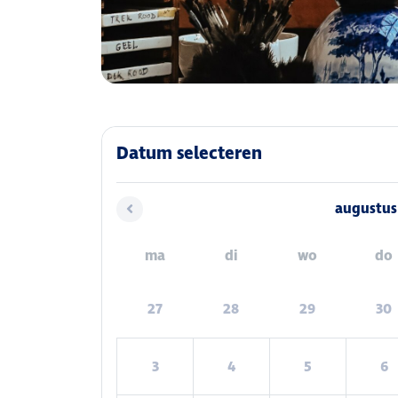
Datum selecteren
augustus
ma
di
wo
do
27
28
29
30
3
4
5
6