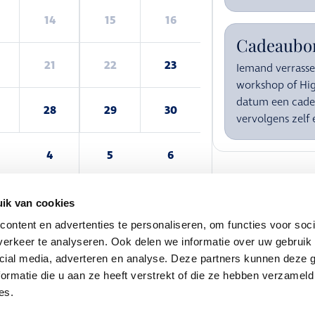
14
15
16
Cadeaubo
21
22
23
Iemand verrass
workshop of Hi
datum een cade
28
29
30
vervolgens zelf
4
5
6
ik van cookies
ontent en advertenties te personaliseren, om functies voor soci
erkeer te analyseren. Ook delen we informatie over uw gebruik 
cial media, adverteren en analyse. Deze partners kunnen deze
ormatie die u aan ze heeft verstrekt of die ze hebben verzameld
es.