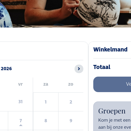
Winkelmand
Totaal
2026
Ve
vr
za
zo
31
1
2
Groepen
Kom je met een 
7
8
9
aan bij onze eve